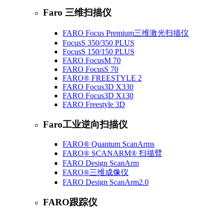
Faro 三维扫描仪
FARO Focus Premium三维激光扫描仪
FocusS 350/350 PLUS
FocusS 150/150 PLUS
FARO FocusM 70
FARO FocusS 70
FARO® FREESTYLE 2
FARO Focus3D X330
FARO Focus3D X130
FARO Freestyle 3D
Faro工业逆向扫描仪
FARO® Quantum ScanArms
FARO® SCANARM® 扫描臂
FARO Design ScanArm
FARO®三维成像仪
FARO Design ScanArm2.0
FARO跟踪仪