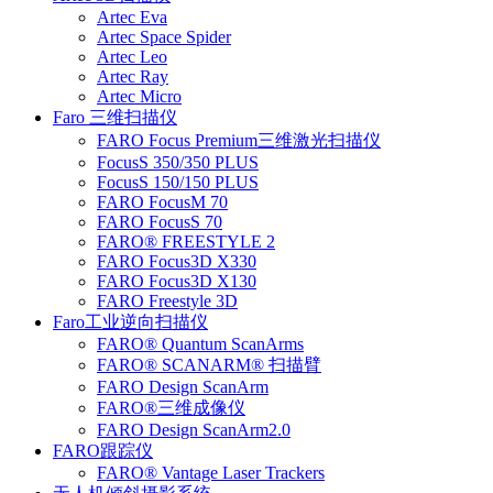
Artec Eva
Artec Space Spider
Artec Leo
Artec Ray
Artec Micro
Faro 三维扫描仪
FARO Focus Premium三维激光扫描仪
FocusS 350/350 PLUS
FocusS 150/150 PLUS
FARO FocusM 70
FARO FocusS 70
FARO® FREESTYLE 2
FARO Focus3D X330
FARO Focus3D X130
FARO Freestyle 3D
Faro工业逆向扫描仪
FARO® Quantum ScanArms
FARO® SCANARM® 扫描臂
FARO Design ScanArm
FARO®三维成像仪
FARO Design ScanArm2.0
FARO跟踪仪
FARO® Vantage Laser Trackers