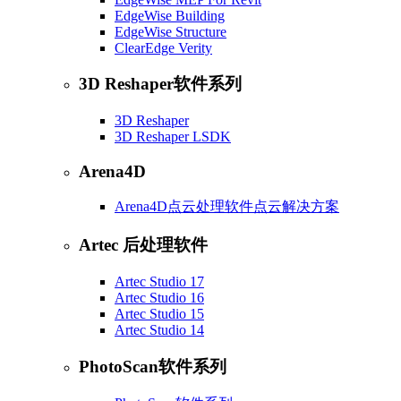
EdgeWise Building
EdgeWise Structure
ClearEdge Verity
3D Reshaper软件系列
3D Reshaper
3D Reshaper LSDK
Arena4D
Arena4D点云处理软件点云解决方案
Artec 后处理软件
Artec Studio 17
Artec Studio 16
Artec Studio 15
Artec Studio 14
PhotoScan软件系列