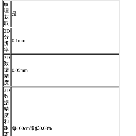
纹
理
是
获
取
3D
分
0.1mm
辨
率
3D
数
据
0.05mm
精
度
3D
数
据
精
度
和
距
每100cm降低0.03%
离