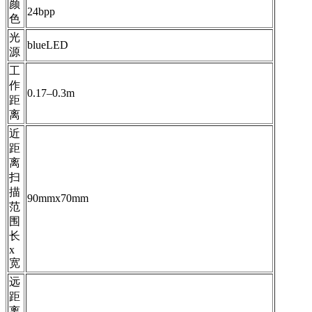
颜
24bpp
色
光
blueLED
源
工
作
0.17–0.3m
距
离
近
距
离
扫
描
90mmx70mm
范
围
长
x
宽
远
距
离