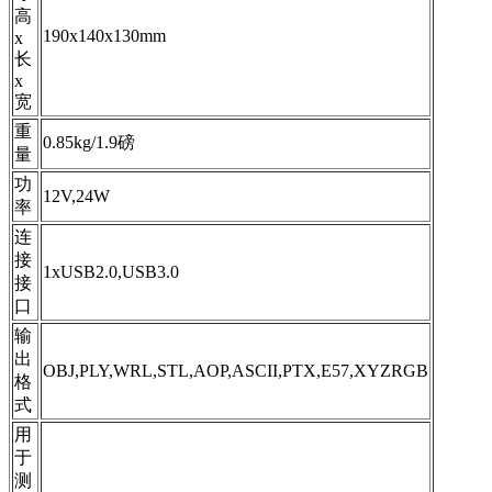
高
190x140x130mm
x
长
x
宽
重
0.85kg/1.9磅
量
功
12V,24W
率
连
接
1хUSB2.0,USB3.0
接
口
输
出
OBJ,PLY,WRL,STL,AOP,ASCII,
PTX,E57,XYZRGB
格
式
用
于
测