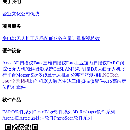
关于我们
企业文化
公司优势
项目服务
变电站
无人机
工艺品
船舶服务
容量计量
影视特效
硬件设备
Artec 3D扫描仪
Faro 三维扫描仪
Faro工业逆向扫描仪
FARO跟
踪仪
无人机倾斜摄影系统
GoSLAM移动测量
DJI大疆无人机飞
行平台
Motoar Sky多旋翼无人机
高分辨率航测相机
NCTech
360°全景相机
协作机器人
激光雷达
三维扫描仪配件
ATS高端定
位配准套件
软件产品
FARO软件系列
Clear Edge软件系列
3D Reshaper软件系列
Arena4D
Artec 后处理软件
PhotoScan软件系列