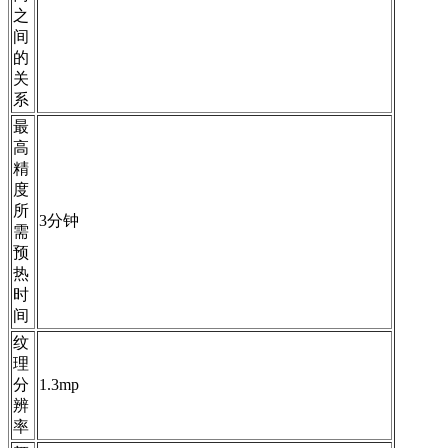
之
间
的
关
系
最
高
精
度
所
3分钟
需
预
热
时
间
纹
理
分
1.3mp
辨
率