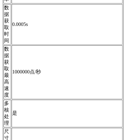
数
据
获
0.0005s
取
时
间
数
据
获
取
1000000点/秒
最
高
速
度
多
核
是
处
理
尺
寸