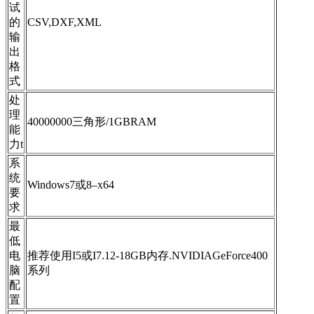
试
的
CSV,DXF,XML
输
出
格
式
处
理
40000000三角形/1GBRAM
能
力t
系
统
Windows7或8–x64
要
求
最
低
电
推荐使用I5或I7.12-18GB内存.NVIDIAGeForce400
脑
系列
配
置