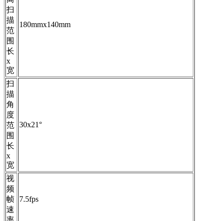
扫
描
180mmx140mm
范
围
长
x
宽
扫
描
角
度
30x21°
范
围
长
x
宽
视
频
帧
7.5fps
速
率