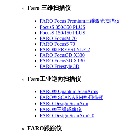
Faro 三维扫描仪
FARO Focus Premium三维激光扫描仪
FocusS 350/350 PLUS
FocusS 150/150 PLUS
FARO FocusM 70
FARO FocusS 70
FARO® FREESTYLE 2
FARO Focus3D X330
FARO Focus3D X130
FARO Freestyle 3D
Faro工业逆向扫描仪
FARO® Quantum ScanArms
FARO® SCANARM® 扫描臂
FARO Design ScanArm
FARO®三维成像仪
FARO Design ScanArm2.0
FARO跟踪仪