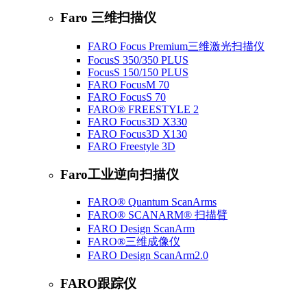
Faro 三维扫描仪
FARO Focus Premium三维激光扫描仪
FocusS 350/350 PLUS
FocusS 150/150 PLUS
FARO FocusM 70
FARO FocusS 70
FARO® FREESTYLE 2
FARO Focus3D X330
FARO Focus3D X130
FARO Freestyle 3D
Faro工业逆向扫描仪
FARO® Quantum ScanArms
FARO® SCANARM® 扫描臂
FARO Design ScanArm
FARO®三维成像仪
FARO Design ScanArm2.0
FARO跟踪仪