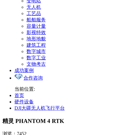
变电站
无人机
工艺品
船舶服务
容量计量
影视特效
地形地貌
建筑工程
数字城市
数字工业
文物考古
成功案例
合作咨询
当前位置:
首页
硬件设备
DJI大疆无人机飞行平台
精灵 PHANTOM 4 RTK
浏览：7452