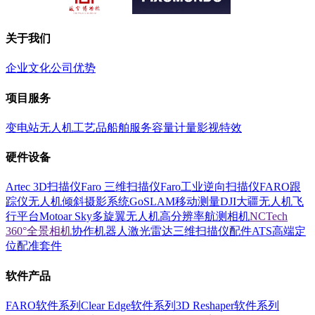
关于我们
企业文化
公司优势
项目服务
变电站
无人机
工艺品
船舶服务
容量计量
影视特效
硬件设备
Artec 3D扫描仪
Faro 三维扫描仪
Faro工业逆向扫描仪
FARO跟
踪仪
无人机倾斜摄影系统
GoSLAM移动测量
DJI大疆无人机飞
行平台
Motoar Sky多旋翼无人机
高分辨率航测相机
NCTech
360°全景相机
协作机器人
激光雷达
三维扫描仪配件
ATS高端定
位配准套件
软件产品
FARO软件系列
Clear Edge软件系列
3D Reshaper软件系列