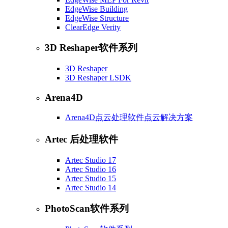
EdgeWise Building
EdgeWise Structure
ClearEdge Verity
3D Reshaper软件系列
3D Reshaper
3D Reshaper LSDK
Arena4D
Arena4D点云处理软件点云解决方案
Artec 后处理软件
Artec Studio 17
Artec Studio 16
Artec Studio 15
Artec Studio 14
PhotoScan软件系列