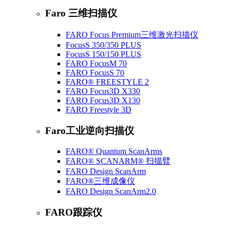
Faro 三维扫描仪
FARO Focus Premium三维激光扫描仪
FocusS 350/350 PLUS
FocusS 150/150 PLUS
FARO FocusM 70
FARO FocusS 70
FARO® FREESTYLE 2
FARO Focus3D X330
FARO Focus3D X130
FARO Freestyle 3D
Faro工业逆向扫描仪
FARO® Quantum ScanArms
FARO® SCANARM® 扫描臂
FARO Design ScanArm
FARO®三维成像仪
FARO Design ScanArm2.0
FARO跟踪仪